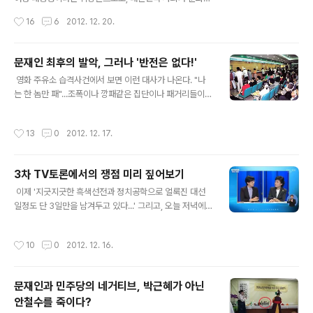
의 18대 대선 당선 비결이 철저한 세대간 대결의 양상과 이
으로 크게 변화하였다라는 생각을 지울 수 없는 하루였었
작성시간
16
6
2012. 12. 20.
념 및 기득권에 기반한 세력들에게 호소하여서 이루어졌다
고, 박정희 대통령으로 대변되는 한강의 기적에 대한 어린
라고 주장하고 있으며, 이에 대해..
시절의 아련한 추억들을 다시 한번 되새기는 저녁시간이기
도 하였는데요... 그동안, 새누리당도...그리고, 민주통합당
문재인 최후의 발악, 그러나 '반전은 없다!'
의 친노 세력들도 싫었었던 저는 박근혜 대통령 당선자님
글 내용
영화 주유소 습격사건에서 보면 이런 대사가 나온다. "나
을 열렬하게 지지하는 입장은 결코 아니었다는 점에서 몇
는 한 놈만 패"...조폭이나 깡패같은 집단이나 패거리들이
가지 우려되는 사안과... 조촐하지만 저의 개인적인 예측들
한꺼번에 공격하면 어떻게 하느냐는 질문에 대한 대답이
을 드릴 테니까... 박근혜 대통령 당선자님께서 인수위를 꾸
바로 이것인데, 필자는 당시에 이 영화 대사를 들어 보면서
리시고 차기정부에 대한 구상을 다듬어 나가는데 있어서
작성시간
13
0
2012. 12. 17.
한참 웃다가, 뒤돌아서서는 씁쓸함을 감추지 못하였던 기
조금이라도 도움이 되었으면 합니다. 우선, 박근혜 대통령
억이 있었다. "나는 무조건 한 놈만 팬다"처럼 단순하고 무
당선자님의 공약 1순위인 가계대출 문..
식하지만 명료한 자기표현과 개인적인 정체성을 함축하는
3차 TV토론에서의 쟁점 미리 짚어보기
문구도 드물지 싶었기 때문이기도 하고... ...흔히, 우리네 주
글 내용
변에서도 회자되는 목소리 큰 놈이 이긴다거나, 혹은 수단
이제 '지긋지긋한 흑색선전과 정치공학으로 얼룩진 대선
방법을 가리지 말고 상대방의 개인사든 공적인 사안이든간
일정도 단 3일만을 남겨두고 있다...' 그리고, 오늘 저녁에
에 집중적으로 공격하거나 부각시키면 이길 수 있다는 생
는 마지막 TV토론이 있다고 하는데, 이미 지금쯤이면 자신
각들을 이것처럼 극명하게 보여주는 문구가 없다고 보여졌
이 지지하는 후보는 다 정해진 시점이라고 생각되고, 마지
작성시간
10
0
2012. 12. 16.
기 때문이었다. 우리네 어르신들이 ..
막으로 다시한번 더 지지성향을 확인하는 자리의 토론이라
는 차원에서, 몇 가지 짚어볼 문제를 미리 적어보려고 한
다.. 오늘의 포스팅을 작성하기에 앞서서, 분명하게 해둘 부
문재인과 민주당의 네거티브, 박근혜가 아닌
분이 있는데...필자는 지난 10여년간 나름의 고찰과 독서
안철수를 죽이다?
그리고 신문구독과 학습을 통하면서, 필자 자신이 합리적
글 내용