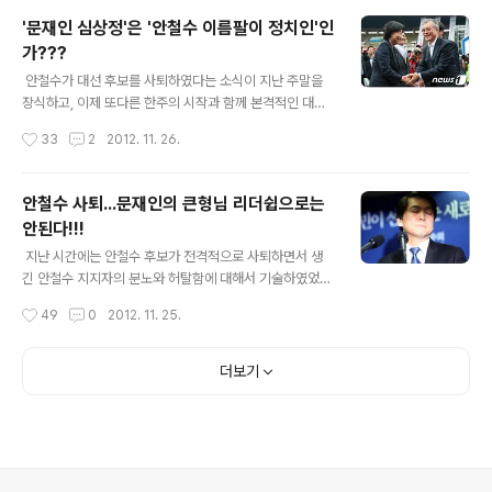
것이 아니라, 오로지 자신들의 정책적 차별성과 비전 부재
'문재인 심상정'은 '안철수 이름팔이 정치인'인
에 대한 불쏘시게로 쓰겠다는 것이었으며, 바로 그래서 안
가???
철수 지지자들의 바램이나 기대도 일시적인 현상이려니 생
글 내용
각하여서, 그렇게 마구잡이로 안철수와 그의 지지자들을
안철수가 대선 후보를 사퇴하였다는 소식이 지난 주말을
폄하하고 비난하며 우습게 만들었다는 것인데... ...정작 그
장식하고, 이제 또다른 한주의 시작과 함께 본격적인 대선
래놓고서는, 안철수 후보가 그런 식으로 아름답지 못한 단
의 막이 오르고 있는데, 필자 개인적으로는 이상하리만치
작성시간
33
2
2012. 11. 26.
일후보로 명명한 문재인이 12월 대선을 치르자니, 새누리
관심을 가지기도 싫고 새로운 이슈가 나올 것이라는 기대
당 박근혜와 도저히 상대가 되지 않는 관..
도 들지 않는 이유가 무엇일까?... 필자는 안철수의 대선후
보 전격사퇴와 함께, 심상정과 문재인의 가증스러운 정치
안철수 사퇴...문재인의 큰형님 리더쉽으로는
행태를 조명하면서, 지금 이 시간 논의되는 정치적 냉소주
안된다!!!
의와 무당파 중도층 부동층의 증가 이유를 고찰하려고 한
글 내용
다. 지금 다음 뷰나 아고라에서는 안철수 지지자들의 분노
지난 시간에는 안철수 후보가 전격적으로 사퇴하면서 생
와 허탈감은 아랑곳없이, 그래도 선거 투표는 반드시 해야
긴 안철수 지지자의 분노와 허탈함에 대해서 기술하였었
만 하며, 미워도 다시한번 식의 주장을 하면서 친노 문재인
다. 안철수의 정치혁신을 두려워하고 거부하던 기성정당인
작성시간
49
0
2012. 11. 25.
에게 표를 달라고 하소연하고 있는데, 그런 행위 자체가 정
새누리당과 민주통합당의 전방위적인 협공과 함께, '닥치
치적 혐오와 회의를 더욱 키우는 근본원인임을..
고 단일화 프레임'에 의거한 각종 유무형의 압력들이 계속
해서 안철수를 압박하였으며, 그 결과가 안철수의 전격적
더보기
인 대선후보 사퇴발표라는 참담한 결과를 낳았던 것인데...
이 부분을 가지고서 친노 문재인과 민통당 그리고 친노 지
지자들이 벌이는 일련의 움직임을 가만히 지켜보자니, 정
말로 가망없고 한심하다는 생각이 밀려온다는 차원에서라
도, 몇자 적어보기로 했다. 안철수 자진사퇴? 문재인과 민