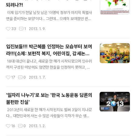
의혹이 있음), 티벳을 포함한 중국 주변의 소수민족들에 대
되려나?!
한 탄압에 대해, 한번도 똑 부러지게 외교적 항의나 강력한
글 내용
언급을 하지 않음. 중국에 대해서, 문재인 스스로가 중국몽
이제 임기가 한달 남짓 남은 '이명박 정부가 마지막 특별사
이니 소국 운운하며 저자세 외교 스탠스를 취하고 , 베이징
면을 준비하는 모양'이다... 그런데... 으례히 보여졌던 관행
동계올림픽 개최식에서 보여진 한복 퍼포먼스를 통해 한국
과 구태에 대한 언론과 블로거들의 대응이라는 부분도 어
작성시간
33
1
2013. 1. 9.
문화 침탈과 한류 참칭 및 표절에 대해서도 이렇다 할 항의
쩌면 그렇게 구태일변도인지 정말로 의문스럽다. ...이게 무
나 강한 유감을 표명하지 못함. 역사..
슨 말이냐면, 대통령의 특별사면권한은 대통령의 고유권한
이며 사법권이 판결한 특정사안이나 법률에 의해서 만에
입진보들!!! 박근혜를 인정하는 모습부터 보여
하나의 피해를 볼 수 있는 희생자를 구제하자는 취지에서
라!!!(소제: 보편적 복지, 어린이집, 감세논쟁
비롯된 것이라는 원론과 함께, 미국 독일 덴마크 같은 국가
글 내용
에 대한 불편한 진실)
들의 사례를 들먹이면서 대통령 특별사면권이 너무 남발되
18대 대선이 끝나고, 새로운 한 해가 시작되었으며 인수위
고 있다는 지적이나 비판은 역대정권 퇴임 시기에는 항상
까지 구성된 마당에도 엄연한 현실을 인정하지 못하고, 여
있었던 일이라는 얘기이다. 그러나, 왜 대통령이 특별사면
전히 찌질하고 구태의연한 모습을 보이는 몇몇 무리들이
작성시간
17
0
2013. 1. 7.
권을 그토록 남발하거나 자신의 측근 및 여야 정치계 인사
있다. 분명한 것은 이명박 정부의 임기는 아직은 한달 정도
나 재계의 인사들의 사면으로 얼룩질 ..
의 시간이 남아있다는 것이며, 어떤 사안이든지간에...지금
벌어지는 일들의 최종적인 책임과 의무는 현직 대통령인
'일자리 나누기'로 보는 '한국 노동운동 담론의
이명박 대통령에게 물어야만 하듯이, 이명박 정부에 대한
불편한 진실'
그릇되거나 잘못된 오해를 바탕으로 차기정부인 박근혜 정
글 내용
부를 비난하거나 정치적으로 공격하다가는 국가와 국민들
2013년의 새로운 한 해가 시작된지도 벌써 3일이 지나갔
모두가 불행할 수 밖에 없다는 취지에서 몇 자 적기로 했다.
다... 대한민국에 사는 수 많은 사람들이 각자가 무슨 생각
오늘의 주제는 이명박 정부 5년 동안에 입진보들이 늘상
을 하든 혹은 무슨 다짐을 하건간에...인간에게 주어진 시간
작성시간
16
0
2013. 1. 2.
주장하던 '부자감세의 진실과 세금에 대한 일반적인 인
은 모두가 24시간이며, 각자에게 주어진 시간을 어떻게 쓰
식'에 대한 부분이다. 흔히, 어르신들..
고 무엇을 할 것인지에 따라서...이번 한 해가 의미있고 보