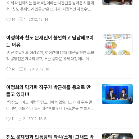
보수나 온건한 진보 노선의 유권자라고 판단하게 되었으
이제 대선까지는 불과 4일이라는 시간만을 남겨둔 시점에
며, 바로 그런 이유로 해서 기성정치권의 구태의연함과 무
서, '친노 문재인과 민통당'은 또다시 '치명적인 자충수'를
사안일함이라는 면에서는 여야가 크게 다르지 않았다라고
두고 있는 듯 하다. 사회통합이니, 국민후보니 하는 미사려
작성시간
14
1
2012. 12. 14.
여겼기에, 제3의 세력이나 제3의 민물이..
구가 무색하게도, 이들은 말끝마다 네거티브에다가... 근거
가 희박한 흑색선전으로 자신들의 열세를 만회하려고 하는
모습이 너무 자주 보여지고 있으며, 바로 이런 모습들이 필
이정희와 친노 문재인이 불안하고 답답해보이
자같은 중도층 혹은 무당파 유권자들의 표심을 완전히 죽
는 이유
이거나 무관심하게 만드는 첩경이라는 점을 강조하기 위헤
글 내용
서 몇 자 적어보기로 했다... 오늘의 얘기는 크게 두 개의 파
지난 주말에도 어김없이, 여야간에 12월 대선을 향한 소모
트로 나누어지는데, 첫 파트는 문재인과 민통당의 네거티
적 공방전은 계속되었고, 무슨 광화문 유세 대첩이니 여론
브에 대한 사례 열거와 자기모순적인 이중성을 다룰 것이
조사 결과가 어떠니 혹은 광화문에 운집한 군중사진이 조
작성시간
16
0
2012. 12. 10.
며, 두번째 파트는 문재인과 이정희 류의 공통된 문제점인
작되었느니, 친노 문재인의 저택이 궁궐수준이라느니 하면
기업과 노사간 갈등에 대한 비전에..
서 네거티브성 의혹을 주고받으면서 생난리를 치는 꼴을
잘 지켜 보았다.(이건 한마디로 구태의 종합선물셋트였
이정희의 막가파 직구가 박근혜를 용으로 만
다...) ⓒKBS 또한, 오늘 저녁에 치뤄질 것으로 보이는 경
들고 있다!!!
제 복지 분야의 토론을 두고서, 1차 TV토론 때의 모습과 같
글 내용
은 이정희의 막가파식 토론을 주문하는 모습들도 지겨울만
'막장드라마도 이런 막장드라마는 없었다...' 이게 무슨 말
치 많이 지켜보고 있는데...이 부분에서 소위 범야권이라는
이냐면, 이틀 전에 열린 대선후보 3자 TV토론을 본 필자의
자들이 여전히 정신들을 차리지 못하며 자신들의 치명적인
소감을 한마디로 표현한 것인데, 왜 그런지 한번 조목조목
작성시간
11
2
2012. 12. 5.
문제점을 개선할 생각을 하지 않고, 반박근혜 노선만 고집
따져보려고 한다. ⓒKBS 대선후보간 3자 TV토론 그 첫
하는 구태스러움에 머물러 있다고 판단..
번째 무대에서 단연 주목받은 이는 이정희라는 것은 모두
가 인정할 것이다. '새누리당 박근혜에 대한 거침없는 독설
친노 문재인과 민통당의 착각(소제: 그래도 박