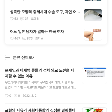
섬뜩한 모양의 중세시대 수술 도구, 과연 어떻
게 쓰였을까
52
37
조회
8
어느 일본 남자가 말하는 한국 여자
467
873
조회
6
분류 전체보기
주요 글 목록
문재인과 이재명 류들의 정치 외교 노선을 지
지할 수 없는 이유
글 내용
우크라이나에 대한 러시아의 무력침략에 대해, 서방 자유
진영의 그 어떤 국가보다도 미온적이고 모호한 태도로 대
응하려다가, 미국에 의한 수출규제 대상에 유일하게 포함
작성시간
0
0
2022. 3. 2.
됨. 그 배경에, 러시아를 두둔하는 중국과 북한과의 관계를
고려했다는 합리적 추측이 있는데, 그 근거를 적어본다. 홍
콩의 인권탄압, 미얀마의 군부 쿠테타(중국이 사주했다는
표현의 자유가 사회대통합의 진정한 걸림돌이