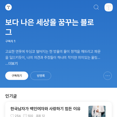
검색하기
티스토리
보다 나은 세상을 꿈꾸는 블로
그
구독자
1
고요한 연못에 무심코 떨어지는 한 방울의 물이 정적을 깨뜨리고 파문
을 일으키듯이, 나의 의견과 주장들이 하나의 작지만 의미있는 울림이
되어 온 세상에 널리 퍼져 가기를 바라는, 지극히 평범(?!)하지만 엄청
...더보기
난 비범(?!)을 추구하려는, 진정한 욕심쟁이의 블로그
구독하기
방명록
신고하기 레이어
열기
인기글
한국남자가 백인여자와 사랑하기 힘든 이유
256
100
조회
12