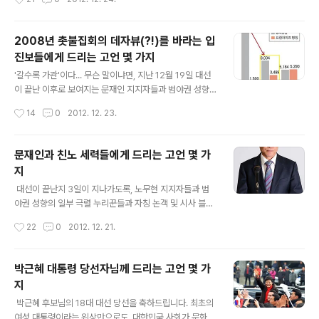
을 청하며 자리를 양보하는 반면에, 도저히 질 수 없었다던
지 정치에만 주력한 친노 세력들의 범야권 물 흐리기가 가
선거를 친노 패권주의와 정치적 구태의 극치인 네거티브와
장 큰 원인이라고 보는 필자의 입장에서..
이미지 정치 및 포퓰리즘적 구호로써 말아먹은 친노 문재
2008년 촛불집회의 데자뷰(?!)를 바라는 입
인과 그의 일파들이 무슨 책임을 지거나 자성한다라는 얘
진보들에게 드리는 고언 몇 가지
기들은 눈을 씻고 찾아봐도 볼 수 없다는 말이다. 더더욱 한
글 내용
심한 것은...이들이 말하는 48%의 지지율이라는 것도...안
'갈수록 가관'이다... 무슨 말이냐면, 지난 12월 19일 대선
철수를 비롯해서 범진보와 야권성향의 모든 제반세력들이
이 끝난 이후로 보여지는 문재인 지지자들과 범야권 성향
집결해서 만든 일시적인 지지세라는 부분에 문제의 심각성
의 일부 극렬 지지자들의 행태가 도를 넘었다고 보여진다
작성시간
14
0
2012. 12. 23.
이 도사리고 있는데도 불구하고... 집권..
는 말인데... 오늘은 온 세상에 희망과 사랑의 메시지를 전
달하러 오셨다는 예수 그리스도의 성탄절을 하루 앞둔 상
황에서, 필자가 그동안 가졌었던 불편한 심경과 나름의 개
문재인과 친노 세력들에게 드리는 고언 몇 가
인적 소회, 그리고 지난 5년 동안에 이명박 정부를 공격하
지
였었던 입진보들의 주요 논거나 논리 중에서 앞뒤가 전혀
글 내용
맞지 않거나 본말이 전도된 사안들을 짚어 봄으로써, 박근
대선이 끝난지 3일이 지나가도록, 노무현 지지자들과 범
혜 정부 시대에는 소모적인 공방과 갈등 분열 대신에, 건설
야권 성향의 일부 극렬 누리꾼들과 자칭 논객 및 시사 블로
적이고 미래지향적인 화두와 사안으로써 대결하는 참정치
거들은 아직도 선거 패배의 의미와 현실에 대한 감각을 얻
작성시간
22
0
2012. 12. 21.
의 시대가 되기를 기원하는 마음으로 쓰는 포스팅이니까,
지 못한 듯 보여진다... 불과, 대선이 끝난지 3일 밖에 되지
이 점 유의하시고 구구절절한 억측이나 ..
않은 시점에서, 각종 공공부문의 민영화 의혹과 상투적이
고 캐캐묵은 부정선거 의혹이나 운운하면서, '인지부조
박근혜 대통령 당선자님께 드리는 고언 몇 가
화'의 꼴사나운 꼬락서니를 유감없이 선보인다는 점에서,
지
이번 18대 대선은 참으로 잘된 국민적 선택이었다는 가슴
글 내용
아픈 결론을 도출할 수 밖에 없게 되는데, 그 이유를 몇 자
박근혜 후보님의 18대 대선 당선을 축하드립니다. 최초의
적어보려고 한다. 지금도, 다음 뷰나 아고라에서는 박근혜
여성 대통령이라는 위상만으로도, 대한민국 사회가 문화적