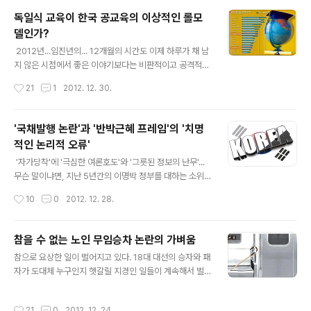
람있는 시간이었느냐 아니면, 무의미하고 허무한 시간이었
독일식 교육이 한국 공교육의 이상적인 롤모
느냐가 결정될 것이라는 얘기들이나 조언 및 덕담으로써
델인가?
새로운 한 해를 시작하셨으리라 생각된다. 그런데, 아직도
글 내용
지난 2012년의 4월 총선과 12월의 대선에 대한 반성과
2012년...임진년의... 12개월의 시간도 이제 하루가 채 남
성찰조차 없어서, 각자의 시간표가 2012년으로 시작해서
지 않은 시점에서 좋은 이야기보다는 비판적이고 공격적인
10년 전인 2002년으로 돌아가고 있는 인사들을 종종 보
포스팅을 주로 작성할 수 밖에 없었던 그간의 개인적 사정
작성시간
21
1
2012. 12. 30.
게 되는데, 이건 필자 개인적으로나 사회 구성체 전체로 보
과 태도에 대해서 우선은 심심한 사과와 이해를 구하고 싶
나 참으로 안타깝고 답..
다. 남들이 뭐라고 말하든...그래도 필자 나름으로는 결코
후회하지 않는다고 자부할 수 밖에 없었던 이유는...2012
'국채발행 논란'과 '반박근혜 프레임'의 '치명
년은 대한민국의 행정부와 입법부의 구도와 권력을 재편하
적인 논리적 오류'
는 중대한 시기였으며, 세계적 경기 침체나 한국 사회가 내
글 내용
부적으로 맞닥뜨린 각종 사안과 복합적인 이슈들이 단순하
'자가당착'에 '극심한 여론호도'와 '그릇된 정보의 난무'...
고 명쾌한 이분법과 상식이라는 이름으로 포장된 선입견과
무슨 말이냐면, 지난 5년간의 이명박 정부를 대하는 소위
편견으로 공격받거나 비난받는 부분에 대해서... 특히나, 소
입진보들과 다음 뷰 시사 블로거들의 행태를 이르는 말이
작성시간
10
0
2012. 12. 28.
위 진보라거나 야권성향을 가졌노라고 자부하는 이들의 허
라고 하겠다. 세계적인 글로벌 금융위기나 유로존 위기와
위와 왜곡 등에 대한 비판을..
식량파동같은 초유의 정치적 경제적 사회적인 사안들은 하
나도 고려되지 않은체, 모조리 이 모든 시대적 역사적 세계
참을 수 없는 노인 무임승차 논란의 가벼움
적인 차원의 화두들이 전부 국내적이고 한시적이며 특정
글 내용
참으로 요상한 일이 벌어지고 있다. 18대 대선의 승자와 패
파당에 의한 정치 이슈로써만 자리마김했다는 것은 국민들
자가 도대체 누구인지 헷갈릴 지경인 일들이 계속해서 벌
과 국가적 차원에서의 비극이자 대불행이라고 할 수 있겠
어지고 있어서 하는 말이다. 이번 대선에서 승리한 박근혜
는데... 그 중심에는 노무현 전 대통령의 무책임한 죽음과
진영의 몇몇 주요 캠프 인사들은 스스로 잠적하거나 휴식
이를 끝없이 미화하면서 국민들의 동정심과 감정적인 이미
작성시간
21
0
2012. 12. 24.