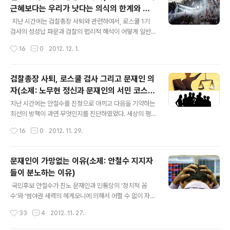
과 비난을 섞은 일방적인 던지기식 대화법'을 당해낼 토론
근혜보다는 우리가 낫다는 의식의 한계와 천
가나 달변가는 TV토론 방식이 어떻게 조정된다고 해도 애
글 내용
박함)
시당초 존재할 수 없었다고나 할까... 그러다보니, 상대적으
지난 시간에는 검찰총장 사퇴와 관련하여서, 로스쿨 1기
로 TV토론을 통해서 자신의 존재감을 부각시켜야만 할 친
검사의 성성납 파문과 검찰의 법리적 해석이 어떻게 일반
노 문재인이 완전히 묻혀버리는 결과를 낳았고, 이런 와중
인과 다르게 적용되는지(그들만의 리그) 를 살폈고, 노무현
작성시간
16
0
2012. 12. 1.
에서도 이정희는 정말 안된다라는 부정적인 사회 인식만
참여정부가 추진한 '로스쿨'이라는 것이 결국에는 가진 자
더 심어준 토론이었기에...
와 기득권을 고착시키는 '현대판 음서제도'로 변질되고 있
다고 지적하였으며, 이는 입진보들이 누누히 강조하는 교
검찰총장 사퇴, 로스쿨 검사 그리고 문재인 의
육평준화나 대학 서열화 지양이나 창의적 인재를 키우자는
자(소제: 노무현 정신과 문재인의 서민 코스프
교육관과는 배치될 수 밖에 없다고 지적하였다. 한국 사회
글 내용
레에 대한 불편함)
의 대다수 부모님들 중에서 자기 자식이 판검사나 의사로
지난 시간에는 안철수를 진정으로 아끼고 다음을 기약하는
직업을 잡기를 바라지 않는 이들은 드물 것이라고 생각되
최선의 방책이 과연 무엇인지를 진단하였었다. 세상의 평
는데, 그 이유가 법률이나 의료 서비스는 일반인들이 쉽게
범한 이들이 누구나 경험하였거나 역사적으로도 인정하듯
작성시간
16
0
2012. 11. 29.
접근하거나 습득할 수 있는 지식이 아니기 때문에, 상대적
이, '권력은 그 누구와도 나눌 수 없다'는 이치를 친노 문재
으로 사회적인 대우나 직업의 안정성이나 전망..
인과 민통당은 지난 4.11 총선의 공천에서부터 시작해서 ,
당대표 선거와 대선후보 경선까지 그대로 관철시켰으며,
문재인이 가망없는 이유(소제: 안철수 지지자
안철수를 정치권에 불러들여서 자신들의 불쏘시개로나 쓰
들이 분노하는 이유)
려고 하였다는 정황이나 증거는 넘치고 넘칠 지경이 되었
글 내용
다는 것은 친노 지지자들을 빼고는 누구나 인정할 것이다.
국민후보 안철수가 친노 문재인과 민통당의 '정치적 꼼
단일화가 아름답기는커녕, 참으로 답답하고 한심한 정치공
수'와 '범야권 세력의 헤게모니에 의해서 어쩔 수 없이 자진
학과 이전투구의 장으로 전락한 이유는 오로지 친노 문재
사퇴를 하고 난 이후'에, 필자는 3차례에 걸쳐서 그 문제점
작성시간
33
4
2012. 11. 27.
인 중심으로의 단일화를 고집하면서... 박근혜와의 경쟁력
을 조목조목 지적하였다. 친노 문재인 이하 야권 제반세력
에서 앞서는 안철수를 떨어뜨렸기 때문인데... 이..
들은 안철수를 전략적 파트너나 동반자적 관계로 바라본